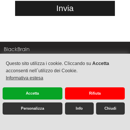
BlackBrain
Corso Milano, 83
Questo sito utilizza i cookie. Cliccando su
Accetta
37138 Verona
acconsenti nell`utilizzo dei Cookie.
Informativa estesa
info@blackbrain.it
TEL. +39 045 575888
Accetta
Rifiuta
P.Iva 03992340236
Personalizza
Info
Chiudi