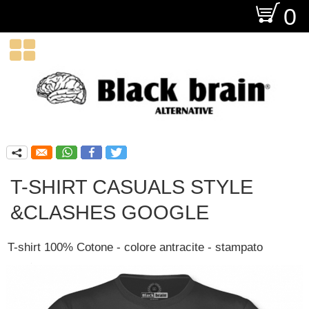
O
0

q
T-SHIRT CASUALS STYLE
&CLASHES GOOGLE
T-shirt 100% Cotone - colore antracite - stampato