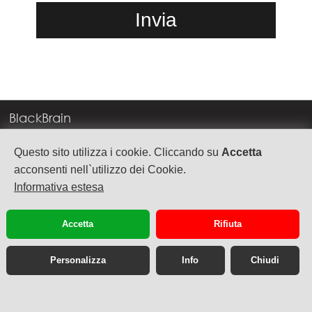
BlackBrain
Corso Milano, 83
Questo sito utilizza i cookie. Cliccando su
Accetta
37138 Verona
acconsenti nell`utilizzo dei Cookie.
Informativa estesa
info@blackbrain.it
TEL. +39 045 575888
Accetta
Rifiuta
P.Iva 03992340236
Personalizza
Info
Chiudi