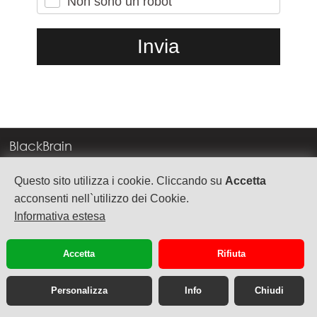
Non sono un robot
BlackBrain
Corso Milano, 83
Questo sito utilizza i cookie. Cliccando su
Accetta
37138 Verona
acconsenti nell`utilizzo dei Cookie.
Informativa estesa
info@blackbrain.it
TEL. +39 045 575888
Accetta
Rifiuta
P.Iva 03992340236
Personalizza
Info
Chiudi