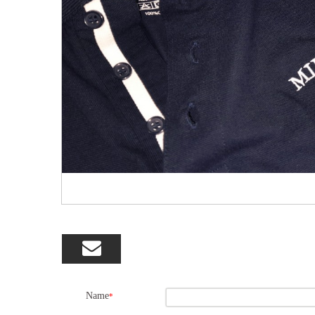

Name
*