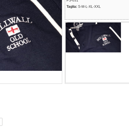
PS-031
Taglia:
S-M-L-XL-XXL