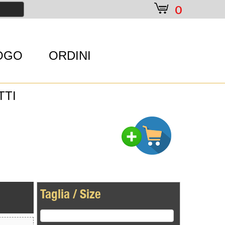
e
0
OGO
ORDINI
TTI
Taglia / Size