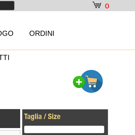
e
0
OGO
ORDINI
TTI
Taglia / Size