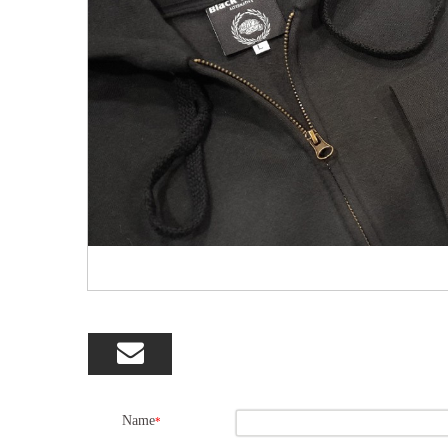

Name
*