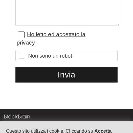
Ho letto ed accettato la
privacy
Non sono un robot
BlackBrain
Corso Milano, 83
Questo sito utilizza i cookie. Cliccando su
Accetta