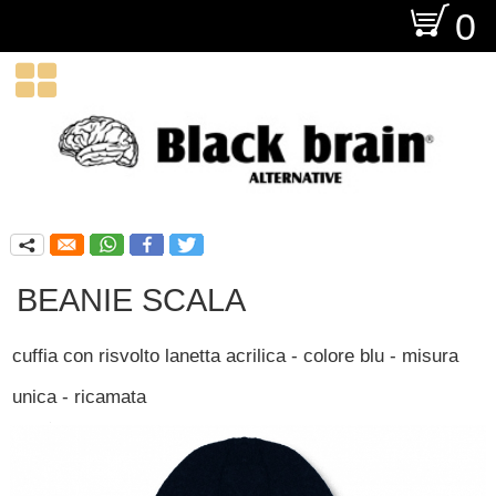
O
0

q
BEANIE SCALA
cuffia con risvolto lanetta acrilica - colore blu - misura
unica - ricamata