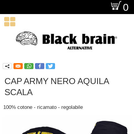
O
0

q
CAP ARMY NERO AQUILA
SCALA
100% cotone - ricamato - regolabile