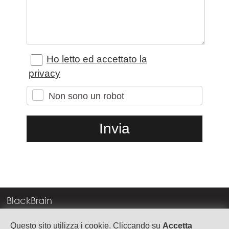
Ho letto ed accettato la
privacy
Non sono un robot
BlackBrain
Corso Milano, 83
Questo sito utilizza i cookie. Cliccando su
Accetta