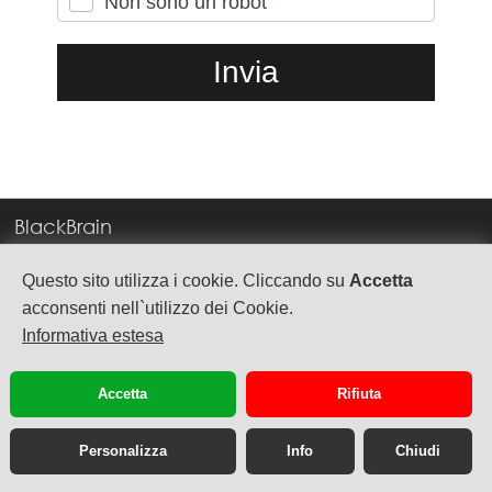
Non sono un robot
BlackBrain
Corso Milano, 83
Questo sito utilizza i cookie. Cliccando su
Accetta
37138 Verona
acconsenti nell`utilizzo dei Cookie.
Informativa estesa
info@blackbrain.it
TEL. +39 045 575888
Accetta
Rifiuta
P.Iva 03992340236
Personalizza
Info
Chiudi