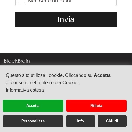
Non sono un robot
BlackBrain
Corso Milano, 83
Questo sito utilizza i cookie. Cliccando su
Accetta
37138 Verona
acconsenti nell`utilizzo dei Cookie.
Informativa estesa
info@blackbrain.it
TEL. +39 045 575888
Accetta
Rifiuta
P.Iva 03992340236
Personalizza
Info
Chiudi