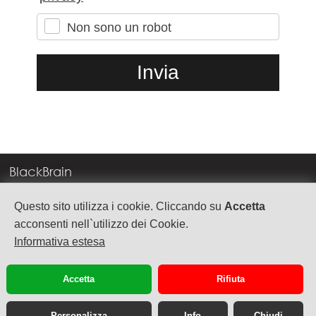
Non sono un robot
BlackBrain
Corso Milano, 83
Questo sito utilizza i cookie. Cliccando su
Accetta
37138 Verona
acconsenti nell`utilizzo dei Cookie.
Informativa estesa
info@blackbrain.it
TEL. +39 045 575888
Accetta
Rifiuta
P.Iva 03992340236
Personalizza
Info
Chiudi