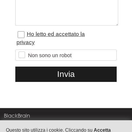
Ho letto ed accettato la
privacy
Non sono un robot
BlackBrain
Corso Milano, 83
Questo sito utilizza i cookie. Cliccando su
Accetta