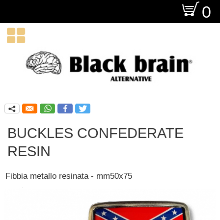
O
0

q
BUCKLES CONFEDERATE
RESIN
Fibbia metallo resinata - mm50x75