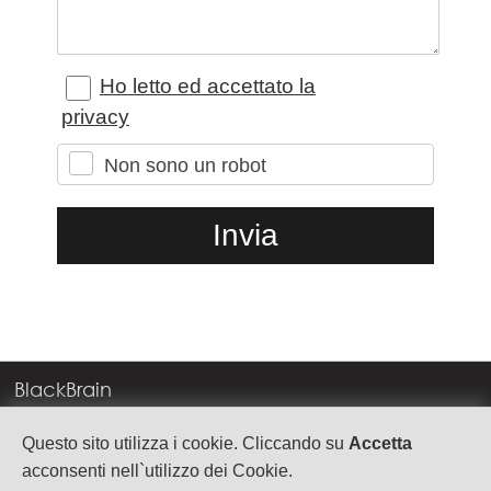
Ho letto ed accettato la
privacy
Non sono un robot
BlackBrain
Corso Milano, 83
Questo sito utilizza i cookie. Cliccando su
Accetta
37138 Verona
acconsenti nell`utilizzo dei Cookie.