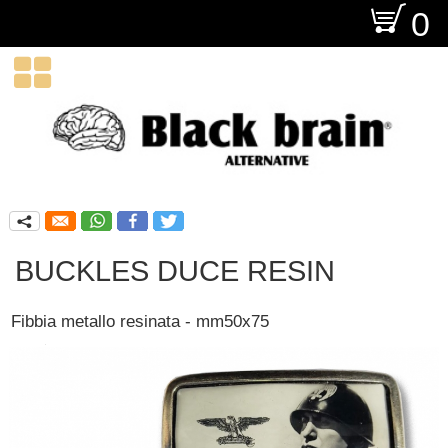
O
0

q
BUCKLES DUCE RESIN
Fibbia metallo resinata - mm50x75