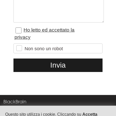
Ho letto ed accettato la
privacy
Non sono un robot
BlackBrain
Corso Milano, 83
Questo sito utilizza i cookie. Cliccando su
Accetta