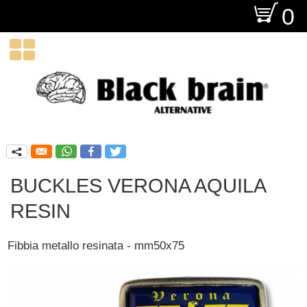
O
0

q
BUCKLES VERONA AQUILA
RESIN
Fibbia metallo resinata - mm50x75