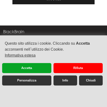
BlackBrain
Corso Milano, 83
Questo sito utilizza i cookie. Cliccando su
Accetta
37138 Verona
acconsenti nell`utilizzo dei Cookie.
Informativa estesa
info@blackbrain.it
TEL. +39 045 575888
Accetta
Rifiuta
P.Iva 03992340236
Personalizza
Info
Chiudi
Sito web desktop