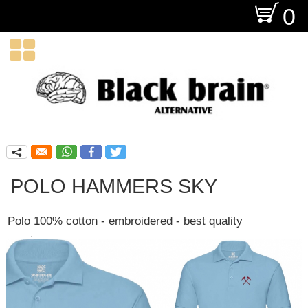
O
0

q
POLO HAMMERS SKY
Polo 100% cotton - embroidered - best quality