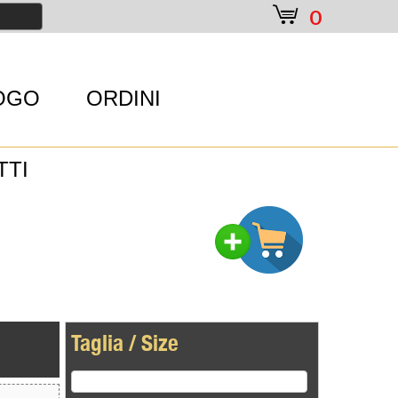
e
0
OGO
ORDINI
TTI
Taglia / Size