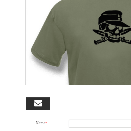

Name
*