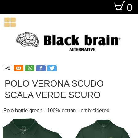
O
0

q
POLO VERONA SCUDO
SCALA VERDE SCURO
Polo bottle green - 100% cotton - embroidered