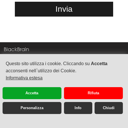
BlackBrain
Corso Milano, 83
Questo sito utilizza i cookie. Cliccando su
Accetta
37138 Verona
acconsenti nell`utilizzo dei Cookie.
Informativa estesa
info@blackbrain.it
TEL. +39 045 575888
Accetta
Rifiuta
P.Iva 03992340236
Personalizza
Info
Chiudi