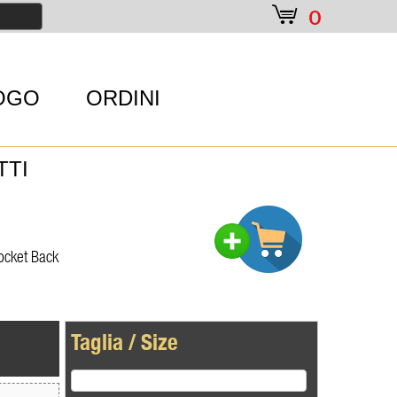
e
0
OGO
ORDINI
TTI
Pocket Back
Taglia / Size