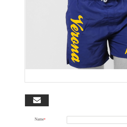

Name
*