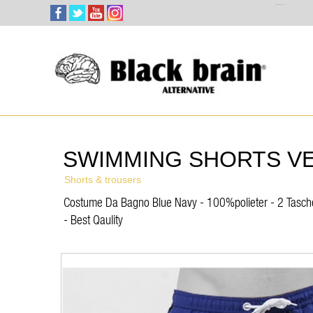
Select Language
▼
SWIMMING SHORTS V
Shorts & trousers
Costume Da Bagno Blue Navy - 100%polieter - 2 Tasche A
- Best Qaulity