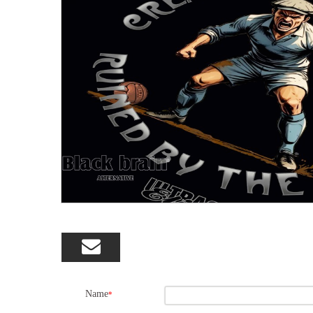

Name
*