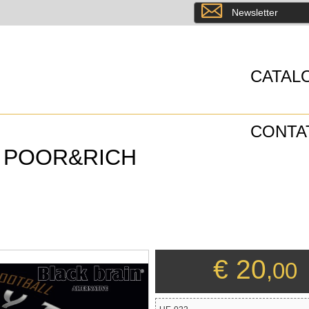
8
Newsletter
CATAL
CONTA
E POOR&RICH
€ 20
,00