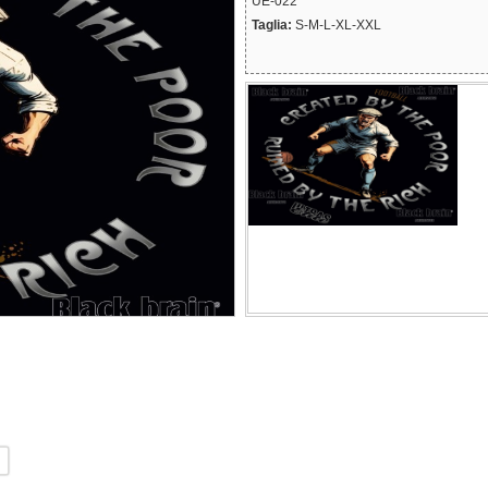
UE-022
Taglia:
S-M-L-XL-XXL