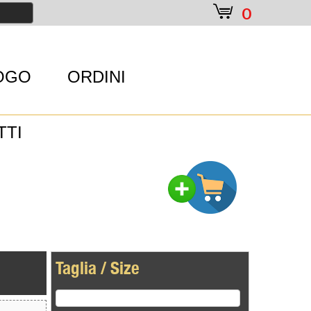
e
0
OGO
ORDINI
TTI
Taglia / Size