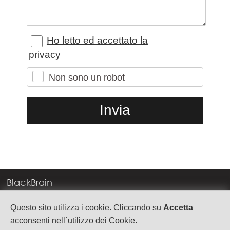
Ho letto ed accettato la
privacy
Non sono un robot
BlackBrain
Corso Milano, 83
Questo sito utilizza i cookie. Cliccando su
Accetta
37138 Verona
acconsenti nell`utilizzo dei Cookie.