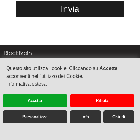
BlackBrain
Corso Milano, 83
Questo sito utilizza i cookie. Cliccando su
Accetta
37138 Verona
acconsenti nell`utilizzo dei Cookie.
Informativa estesa
info@blackbrain.it
TEL. +39 045 575888
Accetta
Rifiuta
P.Iva 03992340236
Personalizza
Info
Chiudi