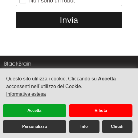
Non sono un robot
BlackBrain
Corso Milano, 83
Questo sito utilizza i cookie. Cliccando su
Accetta
37138 Verona
acconsenti nell`utilizzo dei Cookie.
Informativa estesa
info@blackbrain.it
TEL. +39 045 575888
Accetta
Rifiuta
P.Iva 03992340236
Personalizza
Info
Chiudi