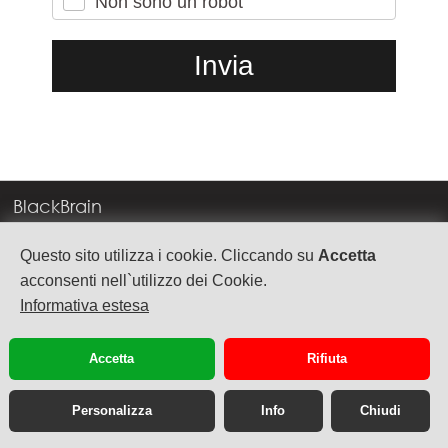
Non sono un robot
BlackBrain
Corso Milano, 83
Questo sito utilizza i cookie. Cliccando su
Accetta
37138 Verona
acconsenti nell`utilizzo dei Cookie.
Informativa estesa
info@blackbrain.it
TEL. +39 045 575888
Accetta
Rifiuta
P.Iva 03992340236
Personalizza
Info
Chiudi