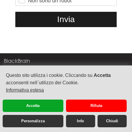
Non sono un robot
BlackBrain
Corso Milano, 83
Questo sito utilizza i cookie. Cliccando su
Accetta
37138 Verona
acconsenti nell`utilizzo dei Cookie.
Informativa estesa
info@blackbrain.it
TEL. +39 045 575888
Accetta
Rifiuta
P.Iva 03992340236
Personalizza
Info
Chiudi