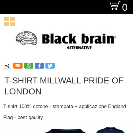
O
0

q
T-SHIRT MILLWALL PRIDE OF
LONDON
T-shirt 100% cotone - stampata + applicazione England
Flag - best qaulity