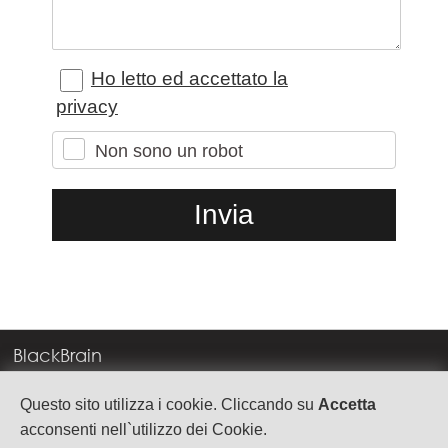
Ho letto ed accettato la
privacy
Non sono un robot
BlackBrain
Corso Milano, 83
Questo sito utilizza i cookie. Cliccando su
Accetta
37138 Verona
acconsenti nell`utilizzo dei Cookie.