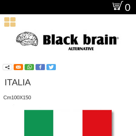
O
0

q
ITALIA
Cm100X150