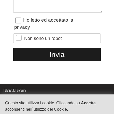
Ho letto ed accettato la
privacy
Non sono un robot
BlackBrain
Corso Milano, 83
Questo sito utilizza i cookie. Cliccando su
Accetta
37138 Verona
acconsenti nell`utilizzo dei Cookie.