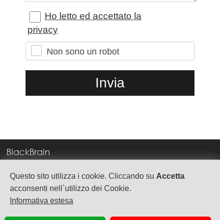
Ho letto ed accettato la
privacy
Non sono un robot
BlackBrain
Corso Milano, 83
Questo sito utilizza i cookie. Cliccando su
Accetta
37138 Verona
acconsenti nell`utilizzo dei Cookie.
Informativa estesa
info@blackbrain.it
TEL. +39 045 575888