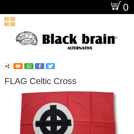
O
0

q
FLAG Celtic Cross