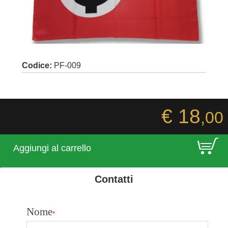
Codice:
PF-009
€ 18
,00
E
Aggiungi al carrello
Contatti
Nome
*