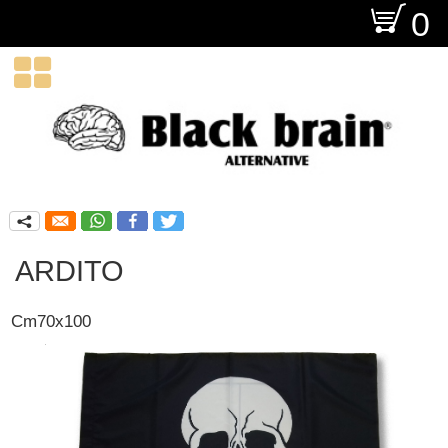
O
0

q
ARDITO
Cm70x100