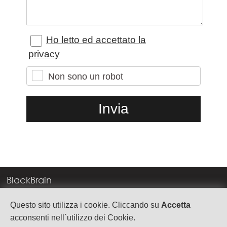
Ho letto ed accettato la
privacy
Non sono un robot
BlackBrain
Corso Milano, 83
Questo sito utilizza i cookie. Cliccando su
Accetta
37138 Verona
acconsenti nell`utilizzo dei Cookie.