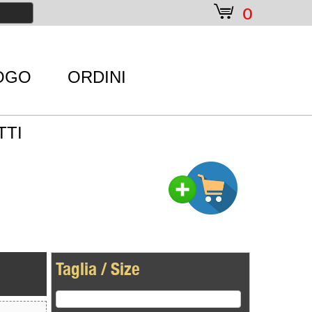
e
0
OGO
ORDINI
TTI
Taglia / Size