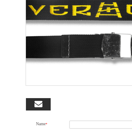

Name
*