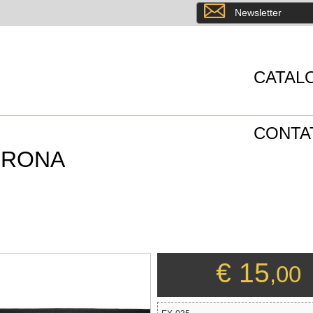
8
Newsletter
CATAL
CONTA
ERONA
€ 15
,00