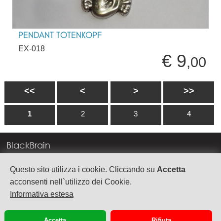
PENDANT TOTENKOPF
EX-018
€ 9
,00
<<
<
>
>>
1
2
3
4
BlackBrain
Corso Milano, 83
Questo sito utilizza i cookie. Cliccando su
Accetta
37138 Verona
acconsenti nell`utilizzo dei Cookie.
Informativa estesa
info@blackbrain.it
TEL. +39 045 575888
Accetta
Rifiuta