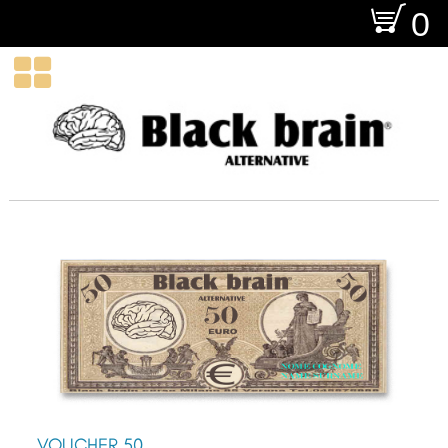
O
0

VOUCHER 50