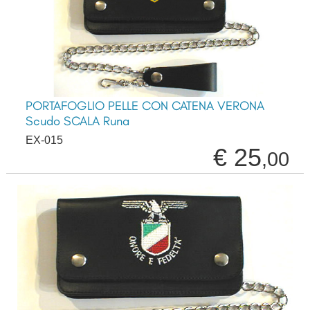
PORTAFOGLIO PELLE CON CATENA VERONA
Scudo SCALA Runa
EX-015
€ 25
,00