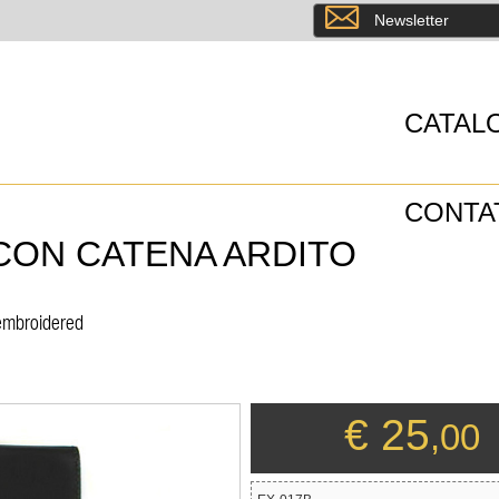
8
Newsletter
CATAL
CONTA
CON CATENA ARDITO
/embroidered
€ 25
,00