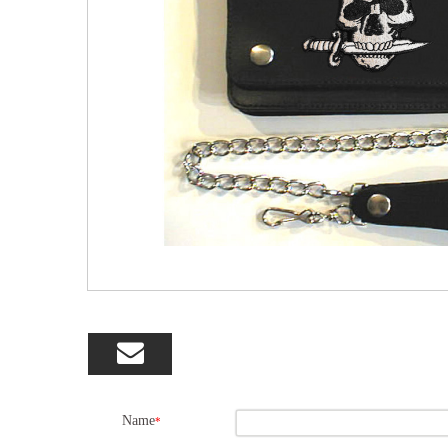

Name
*