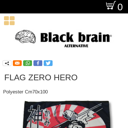
O
0

q
FLAG ZERO HERO
Polyester Cm70x100