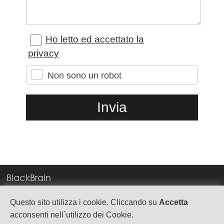
Ho letto ed accettato la
privacy
Non sono un robot
BlackBrain
Corso Milano, 83
Questo sito utilizza i cookie. Cliccando su
Accetta
37138 Verona
acconsenti nell`utilizzo dei Cookie.