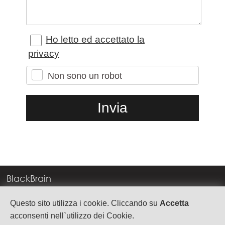
Ho letto ed accettato la
privacy
Non sono un robot
BlackBrain
Corso Milano, 83
Questo sito utilizza i cookie. Cliccando su
Accetta
37138 Verona
acconsenti nell`utilizzo dei Cookie.