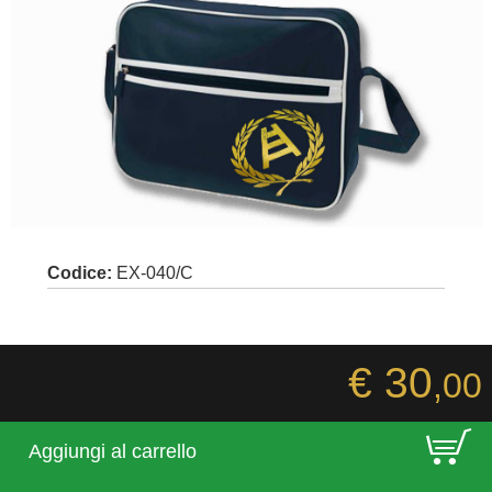
Codice:
EX-040/C
€ 30
,00
E
Aggiungi al carrello