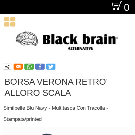
O
0

q
BORSA VERONA RETRO'
ALLORO SCALA
Similpelle Blu Navy - Multitasca Con Tracolla -
Stampata/printed