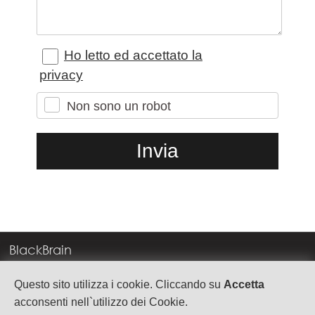
Ho letto ed accettato la
privacy
Non sono un robot
BlackBrain
Corso Milano, 83
Questo sito utilizza i cookie. Cliccando su
Accetta
37138 Verona
acconsenti nell`utilizzo dei Cookie.