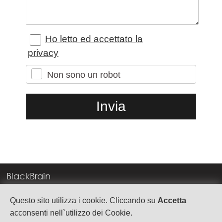
Ho letto ed accettato la
privacy
Non sono un robot
BlackBrain
Corso Milano, 83
Questo sito utilizza i cookie. Cliccando su
Accetta
37138 Verona
acconsenti nell`utilizzo dei Cookie.