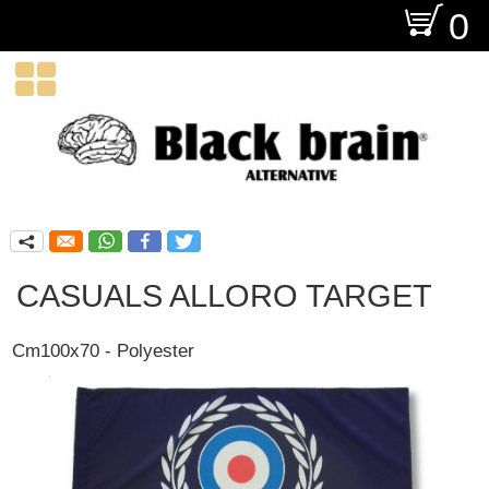
O
0

q
CASUALS ALLORO TARGET
Cm100x70 - Polyester