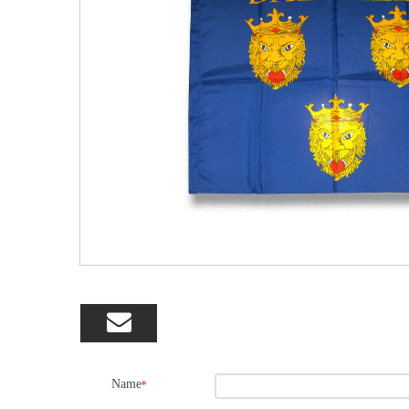

Name
*