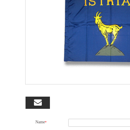

Name
*