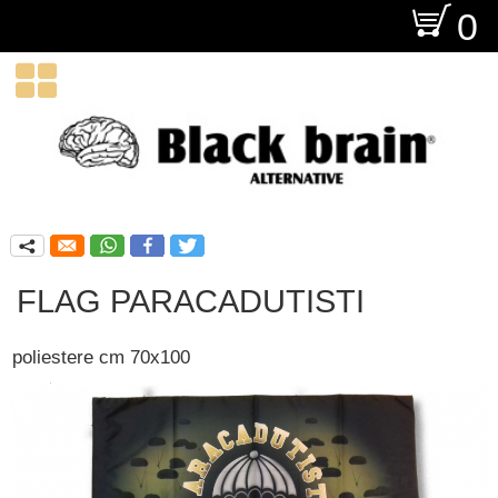
O
0

q
FLAG PARACADUTISTI
poliestere cm 70x100