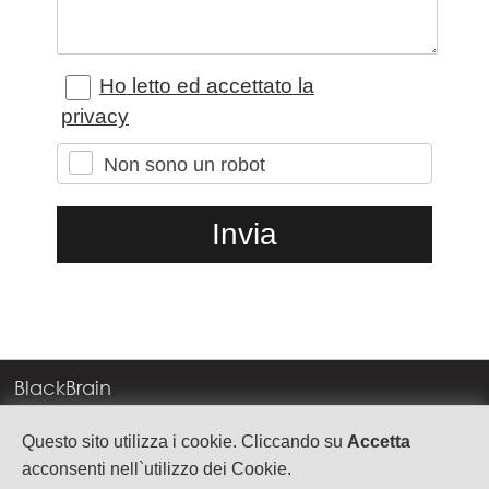
Ho letto ed accettato la
privacy
Non sono un robot
BlackBrain
Corso Milano, 83
Questo sito utilizza i cookie. Cliccando su
Accetta
37138 Verona
acconsenti nell`utilizzo dei Cookie.