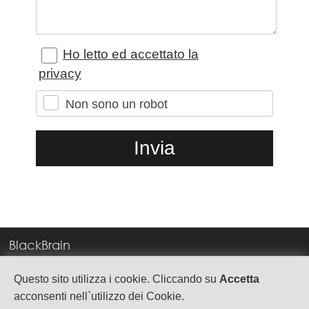
Ho letto ed accettato la
privacy
Non sono un robot
BlackBrain
Corso Milano, 83
Questo sito utilizza i cookie. Cliccando su
Accetta
37138 Verona
acconsenti nell`utilizzo dei Cookie.