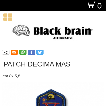
O
0

q
PATCH DECIMA MAS
cm 8x 5,8