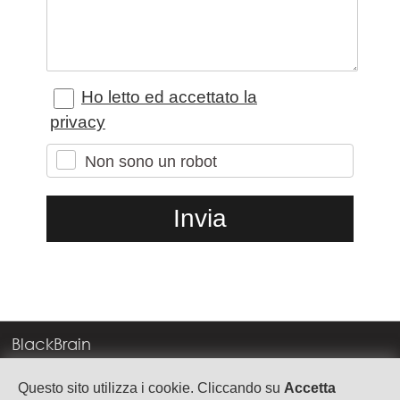
Ho letto ed accettato la
privacy
Non sono un robot
BlackBrain
Corso Milano, 83
Questo sito utilizza i cookie. Cliccando su
Accetta