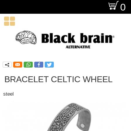
O
0

q
BRACELET CELTIC WHEEL
steel