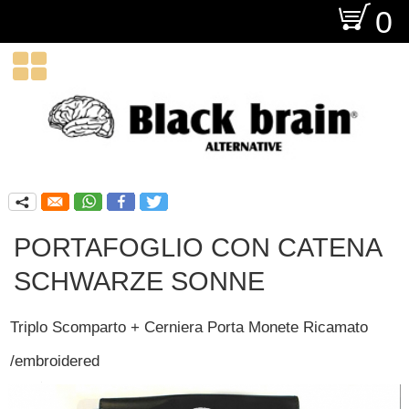
O
0

q
PORTAFOGLIO CON CATENA
SCHWARZE SONNE
Triplo Scomparto + Cerniera Porta Monete Ricamato
/embroidered