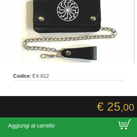
Codice:
EX-012
€ 25
,00
E
Aggiungi al carrello