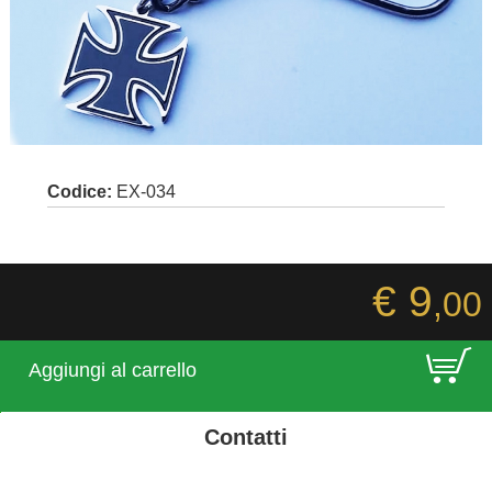
Codice:
EX-034
€ 9
,00
E
Aggiungi al carrello
Contatti