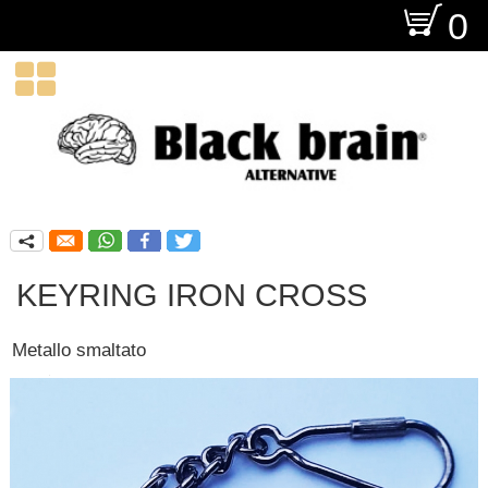
O
0

q
KEYRING IRON CROSS
Metallo smaltato