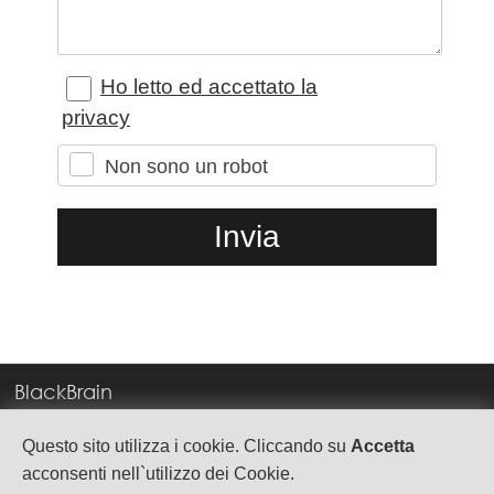
Ho letto ed accettato la
privacy
Non sono un robot
BlackBrain
Corso Milano, 83
Questo sito utilizza i cookie. Cliccando su
Accetta
37138 Verona
acconsenti nell`utilizzo dei Cookie.