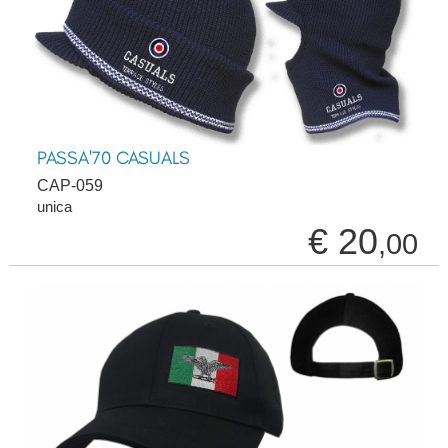
PASSA'70 CASUALS
CAP-059
unica
€ 20
,00