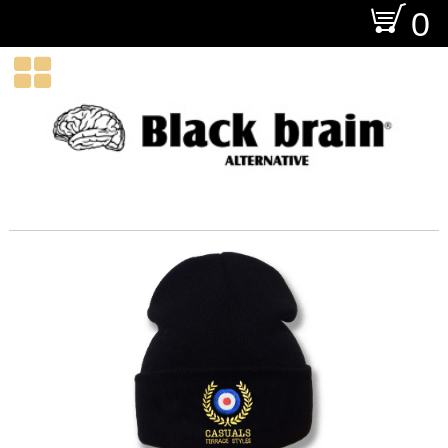
O
0
