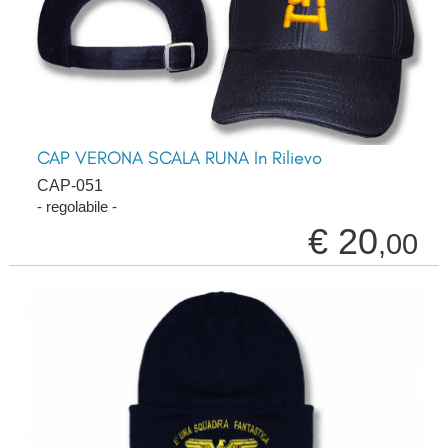
CAP VERONA SCALA RUNA In Rilievo
CAP-051
- regolabile -
€ 20
,00