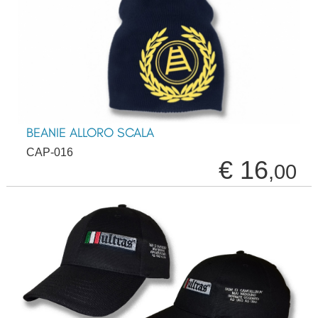
BEANIE ALLORO SCALA
CAP-016
€ 16
,00