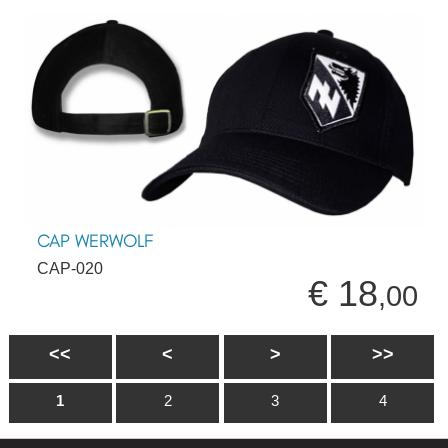
CAP WERWOLF
CAP-020
€ 18
,00
<<
<
>
>>
1
2
3
4