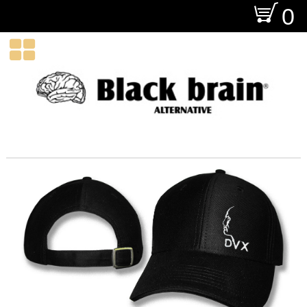
O
0
