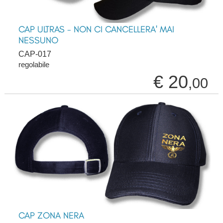
CAP ULTRAS - NON CI CANCELLERA' MAI
NESSUNO
CAP-017
regolabile
€ 20
,00
CAP ZONA NERA